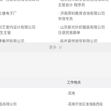
主管会计
程序员
富士康电子厂
· 济南荣科教育咨询有限公司
市场专员
市科艺室内设计有限公司
· 山东新光针织服装有限公司
生主管
日语贸易跟单
德建集团有限公司
· 临邑嘉悦商贸有限公司
材料员
收银员
超市主任
更多
工作地点
团
-莒南
品有限公司
-莒南开发区淮海路西段