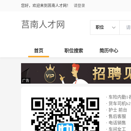
您好，欢迎来到莒南人才网！
请登录
莒南人才网
职位
首页
职位搜索
简历中心
广告
· 车险内勤1
· 货车司机b2
· 护士 前台
· 售后客服
· 电话销售
· 车间女工