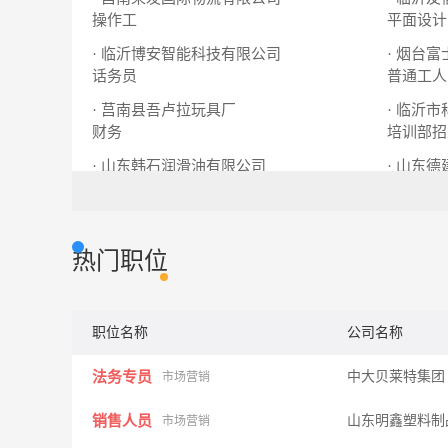
操作工
平面设计
· 临沂博安智能科技有限公司
· 烟台
话务员
普通工人
· 莒南县吾卢拉玩具厂
· 临沂
财务
培训部招
· 山东韩石润滑油有限公司
· 山东
销售经理
销售总监
预算员
热门职位
职位名称
公司名称
法务专员
中大贝莱特集
市场营销
销售人员
山东明鑫塑料制
市场营销