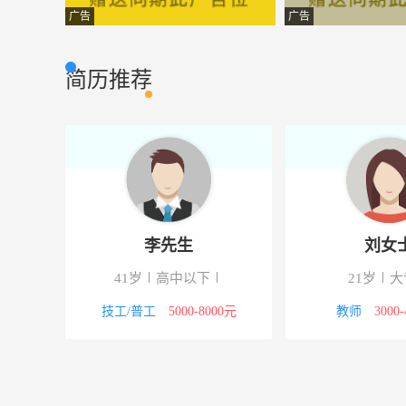
仓库统计员
山东天元新能源
生产管理
广告
广告
设备工程师
山东和正新能源
其他类型
简历推荐
物理老师
齐河县启蒙双
市场营销
出纳
山东中庆环保科
财会审计
车间操作工
山东中庆环保科
普通工人
法务专员
山东金光集团有
市场营销
李先生
刘女
公用工程主操
山东天元新能源
生产加工
年以上
41岁
高中以下
21岁
大
国际贸易
禹城大地机械制
市场营销
00元
技工/普工
5000-8000元
教师
3000