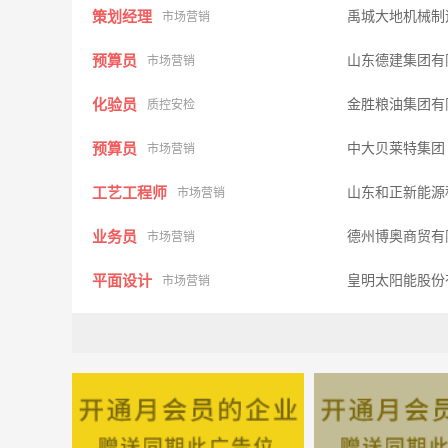
策划经理
禹城大地机械制
市场营销
预算员
山东德建集团有
市场营销
化验员
金胜粮油集团有
质控安检
预算员
中大贝莱特集
市场营销
工艺工程师
山东和正新能源
市场营销
业务员
德州博奥商贸有
市场营销
平面设计
皇明太阳能股份
市场营销
生产技术储备人才
金胜粮油集团有
其他类型
结构设计师
德州星凯房地产
市场营销
工艺技术员
山东百特机械设
技术研发