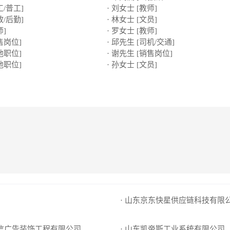
工/普工]
· 刘女士 [教师]
政/后勤]
· 林女士 [文员]
师]
· 罗女士 [教师]
售岗位]
· 邱先生 [司机/交通]
他职位]
· 谢先生 [销售岗位]
他职位]
· 孙女士 [文员]
· 山东京东快星供应链科技有限
友信广告装饰工程有限公司
· 山东凯帝斯工业系统有限公司